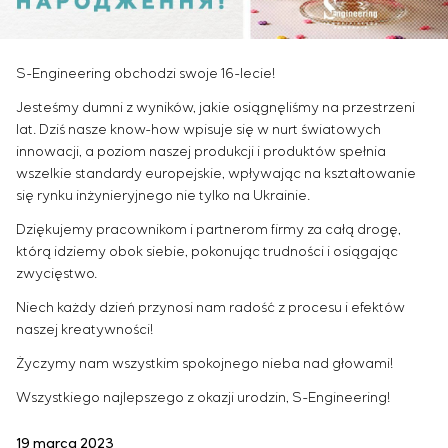
Przemysł chemiczny
Outsourcing
Simoprime
Oferty pracy
Przemysł cementowy
KONTAKT
Usługi doradcze
Staż
Indywidualne opracowanie i testowanie wraz z
Weterani
S-Engineering obchodzi swoje 16-lecie!
późniejszą certyfikacją urządzeń rozdzielczych o
Jesteśmy dumni z wyników, jakie osiągnęliśmy na przestrzeni
szczególnych wymaganiach dotyczących
lat. Dziś nasze know-how wpisuje się w nurt światowych
niezawodności, jakości i warunków eksploatacji
innowacji, a poziom naszej produkcji i produktów spełnia
Opracowanie modeli matematycznych obiektów
wszelkie standardy europejskie, wpływając na kształtowanie
sterowania
się rynku inżynieryjnego nie tylko na Ukrainie.
Opracowanie specjalnych algorytmów
Dziękujemy pracownikom i partnerom firmy za całą drogę,
optymalnego i gwarantowanego sterowania z
którą idziemy obok siebie, pokonując trudności i osiągając
późniejszym uruchomieniem na obiekcie
zwycięstwo.
Opracowanie systemów sterowania o
niestandardowej strukturze kaskadowej i
Niech każdy dzień przynosi nam radość z procesu i efektów
wielopoziomowej z parametrami konfiguracyjnymi
naszej kreatywności!
statycznymi i adaptacyjnymi
Życzymy nam wszystkim spokojnego nieba nad głowami!
Audyt energetyczny
Wszystkiego najlepszego z okazji urodzin, S-Engineering!
19 marca 2023