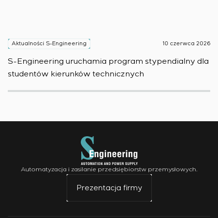
Aktualności S-Engineering
10 czerwca 2026
A
S-Engineering uruchamia program stypendialny dla
Sm
studentów kierunków technicznych
pr
Automatyzacja i zasilanie przedsiębiorstw przemysłowych.
Prezentacja firmy