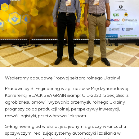
Przemysł chemiczny
Outsourcing
Simoprime
Oferty pracy
Przemysł cementowy
KONTAKT
Usługi doradcze
Staż
Indywidualne opracowanie i testowanie wraz z
Weterani
późniejszą certyfikacją urządzeń rozdzielczych o
szczególnych wymaganiach dotyczących
niezawodności, jakości i warunków eksploatacji
Opracowanie modeli matematycznych obiektów
sterowania
Opracowanie specjalnych algorytmów
optymalnego i gwarantowanego sterowania z
Wspieramy odbudowę i rozwój sektora rolnego Ukrainy!
późniejszym uruchomieniem na obiekcie
Opracowanie systemów sterowania o
Pracownicy S-Engineering wzięli udział w Międzynarodowej
niestandardowej strukturze kaskadowej i
Konferencji BLACK SEA GRAIN &amp; OIL-2023. Specjaliści z
wielopoziomowej z parametrami konfiguracyjnymi
agrobiznesu omówili wyzwania przemysłu rolnego Ukrainy,
prognozy co do produkcji rolnej, perspektywy inwestycji,
statycznymi i adaptacyjnymi
rozwój logistyki, przetwórstwa i eksportu.
Audyt energetyczny
S-Engineering od wielu lat jest jednym z graczy w łańcuchu
spożywczym, realizując systemy automatyki i zasilania w