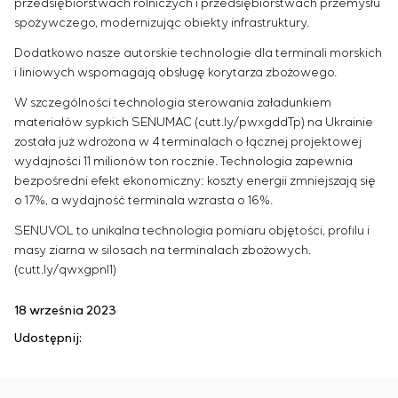
przedsiębiorstwach rolniczych i przedsiębiorstwach przemysłu
spożywczego, modernizując obiekty infrastruktury.
Dodatkowo nasze autorskie technologie dla terminali morskich
i liniowych wspomagają obsługę korytarza zbożowego.
W szczególności technologia sterowania załadunkiem
materiałów sypkich SENUMAC (cutt.ly/pwxgddTp) na Ukrainie
została już wdrożona w 4 terminalach o łącznej projektowej
wydajności 11 milionów ton rocznie. Technologia zapewnia
bezpośredni efekt ekonomiczny: koszty energii zmniejszają się
o 17%, a wydajność terminala wzrasta o 16%.
SENUVOL to unikalna technologia pomiaru objętości, profilu i
masy ziarna w silosach na terminalach zbożowych.
(cutt.ly/qwxgpnl1)
18 września 2023
Udostępnij: