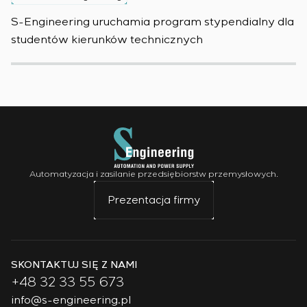
S-Engineering uruchamia program stypendialny dla
Sm
studentów kierunków technicznych
pr
Automatyzacja i zasilanie przedsiębiorstw przemysłowych.
Prezentacja firmy
SKONTAKTUJ SIĘ Z NAMI
+48 32 33 55 673
info@s-engineering.pl