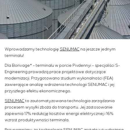
Przemysł chemiczny
Outsourcing
Simoprime
Oferty pracy
Przemysł cementowy
KONTAKT
Usługi doradcze
Staż
Indywidualne opracowanie i testowanie wraz z
Weterani
późniejszą certyfikacją urządzeń rozdzielczych o
szczególnych wymaganiach dotyczących
niezawodności, jakości i warunków eksploatacji
Opracowanie modeli matematycznych obiektów
Wprowadzamy technologię
SENUMAC
na jeszcze jednym
sterowania
terminalu!
Opracowanie specjalnych algorytmów
Dla Borivage* – terminalu w porcie Pivdennyi – specjaliści S-
optymalnego i gwarantowanego sterowania z
Engineering prowadzą prace projektowe dotyczące
późniejszym uruchomieniem na obiekcie
modernizacji. Przygotowano studium wykonalności (FEA)
Opracowanie systemów sterowania o
zawierające analizę wdrożenia technologii SENUMAC i jej
niestandardowej strukturze kaskadowej i
przyszłego efektu ekonomicznego.
wielopoziomowej z parametrami konfiguracyjnymi
SENUMAC
to zautomatyzowana technologia zarządzania
statycznymi i adaptacyjnymi
procesem wysyłki zboża do transportu. Jej zastosowanie
Audyt energetyczny
zapewnia 17% redukcję kosztów energii elektrycznej i 16%
wzrost produktywności terminala.
Przypomnijmy, że technologia SENUMAC została już wdrożona