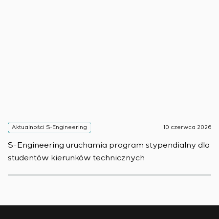
Aktualności S-Engineering
10 czerwca 2026
A
S-Engineering uruchamia program stypendialny dla
Sm
studentów kierunków technicznych
pr