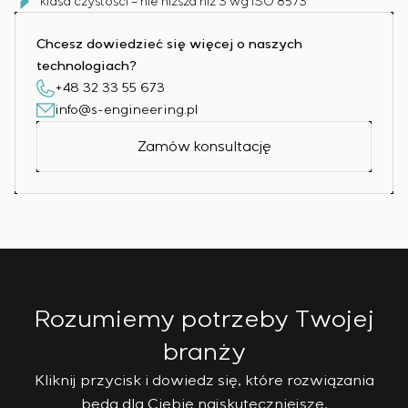
klasa czystości – nie niższa niż 3 wg ISO 8573
Chcesz dowiedzieć się więcej o naszych
technologiach?
+48 32 33 55 673
info@s-engineering.pl
Zamów konsultację
Rozumiemy potrzeby Twojej
branży
Kliknij przycisk i dowiedz się, które rozwiązania
będą dla Ciebie najskuteczniejsze.