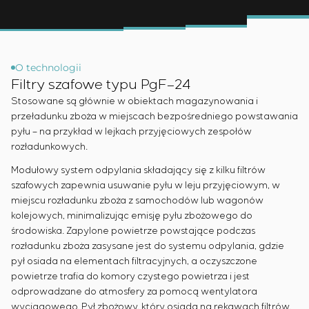
Przemysł chemiczny
Outsourcing
Simoprime
Oferty pracy
Przemysł cementowy
KONTAKT
Usługi doradcze
Staż
Indywidualne opracowanie i testowanie wraz z
Weterani
późniejszą certyfikacją urządzeń rozdzielczych o
O technologii
szczególnych wymaganiach dotyczących
Filtry szafowe typu PgF–24
niezawodności, jakości i warunków eksploatacji
Stosowane są głównie w obiektach magazynowania i
Opracowanie modeli matematycznych obiektów
przeładunku zboża w miejscach bezpośredniego powstawania
sterowania
pyłu – na przykład w lejkach przyjęciowych zespołów
Opracowanie specjalnych algorytmów
rozładunkowych.
optymalnego i gwarantowanego sterowania z
Modułowy system odpylania składający się z kilku filtrów
późniejszym uruchomieniem na obiekcie
szafowych zapewnia usuwanie pyłu w leju przyjęciowym, w
Opracowanie systemów sterowania o
miejscu rozładunku zboża z samochodów lub wagonów
niestandardowej strukturze kaskadowej i
kolejowych, minimalizując emisję pyłu zbożowego do
wielopoziomowej z parametrami konfiguracyjnymi
środowiska. Zapy­lone powietrze powstające podczas
statycznymi i adaptacyjnymi
rozładunku zboża zasysane jest do systemu odpylania, gdzie
Audyt energetyczny
pył osiada na elementach filtracyjnych, a oczyszczone
powietrze trafia do komory czystego powietrza i jest
odprowadzane do atmosfery za pomocą wentylatora
wyciągowego. Pył zbożowy, który osiada na rękawach filtrów,