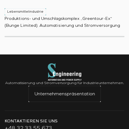
Lebensmittelindustrie
L
Produktions- und Umschlagskomplex „Greentour-Ex“
Sp
(Bunge Limited). Automatisierung und Stromversorgung
Pr
Automatisierung und Stromversorgung für Industrieunternehmen.
Unternehmenspräsentation
KONTAKTIEREN SIE UNS
+48 32 33 55 673