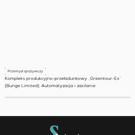
Przemysł spożywczy
P
Kompleks produkcyjno–przeładunkowy „Greentour-Ex”
Za
(Bunge Limited). Automatyzacja i zasilanie
au