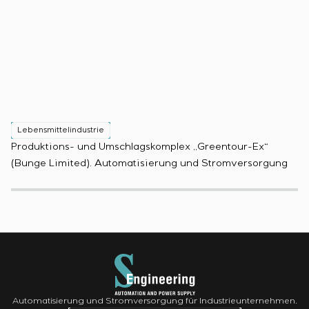
Lebensmittelindustrie
L
Produktions- und Umschlagskomplex „Greentour-Ex“
Sp
(Bunge Limited). Automatisierung und Stromversorgung
Pr
Automatisierung und Stromversorgung für Industrieunternehmen.