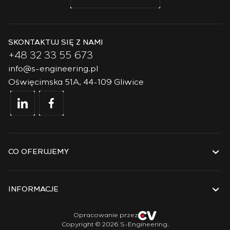
SKONTAKTUJ SIĘ Z NAMI
+48 32 33 55 673
info@s-engineering.pl
Oświęcimska 51A, 44-109 Gliwice
CO OFERUJEMY
Usługi
Rozwiązania
INFORMACJE
Technologie
Projekty
O firmie
Opracowanie przez
Copyright © 2026 S-Engineering.
Staż
Historia