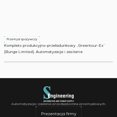
Przemysł spożywczy
P
Kompleks produkcyjno–przeładunkowy „Greentour-Ex”
Za
(Bunge Limited). Automatyzacja i zasilanie
au
Automatyzacja i zasilanie przedsiębiorstw przemysłowych.
Prezentacja firmy