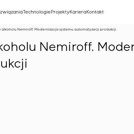
związania
Technologie
Projekty
Kariera
Kontakt
i alkoholu Nemiroff. Modernizacja systemu automatyzacji produkcji
lkoholu Nemiroff. Mode
ukcji
znego