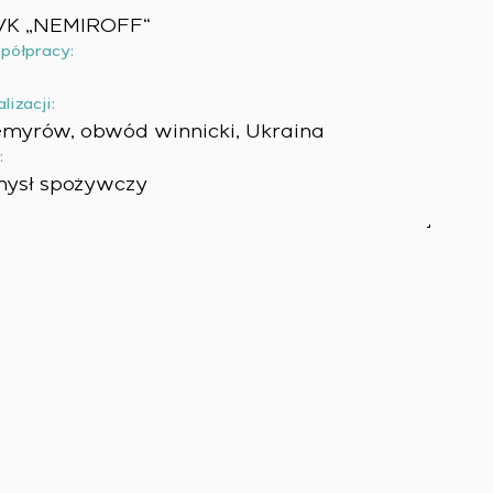
VK „NEMIROFF“
półpracy:
lizacji:
myrów, obwód winnicki, Ukraina
:
mysł spożywczy