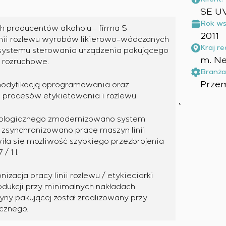
SE U
Rok ws
ch producentów alkoholu – firma S-
2011
linii rozlewu wyrobów likierowo–wódczanych
Kraj rea
 systemu sterowania urządzenia pakującego
m. Ne
 rozruchowe.
Branża
Prze
 modyfikacją oprogramowania oraz
i procesów etykietowania i rozlewu.
nologicznego zmodernizowano system
zsynchronizowano pracę maszyn linii
iła się możliwość szybkiego przezbrojenia
/ 1 l.
cja pracy linii rozlewu / etykieciarki
odukcji przy minimalnych nakładach
yny pakującej został zrealizowany przy
cznego.