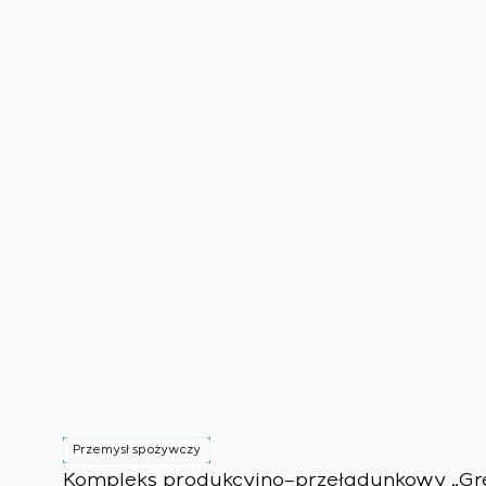
Przemysł spożywczy
Kompleks produkcyjno–przeładunkowy „Gree